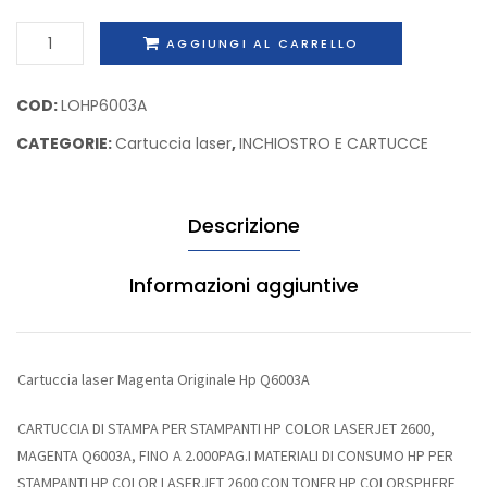
capacita’
Hp
Cartuccia
AGGIUNGI AL CARRELLO
standard
Q2683
laser
Hp
Magenta
COD:
LOHP6003A
CE250A
Originale
CATEGORIE:
Cartuccia laser
,
INCHIOSTRO E CARTUCCE
Hp
Q6003A
quantità
Descrizione
Informazioni aggiuntive
Cartuccia laser Magenta Originale Hp Q6003A
CARTUCCIA DI STAMPA PER STAMPANTI HP COLOR LASERJET 2600,
MAGENTA Q6003A, FINO A 2.000PAG.I MATERIALI DI CONSUMO HP PER
STAMPANTI HP COLOR LASERJET 2600 CON TONER HP COLORSPHERE