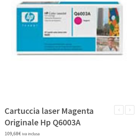
IL MIO ACCOUNT
Cartuccia laser Magenta
laser
laser
Originale Hp Q6003A
Nero
Magen
109,68
€
iva inclusa
Originale
Origina