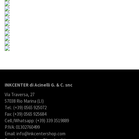
INKCENTER di Acinelli G. & C. snc
Via Traversa, 27
57038 Rio Marina (LI)
Tel.: (+39) 0565 925072
Fax: (+39) 0565 925684
Cell./Whatsapp: (+39) 339 3519889
P.IVA: 01302760499
Email: info@inkcentershop.com