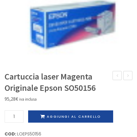
IL MIO ACCOUNT
Cartuccia laser Magenta
inkjet
laser
Originale Epson SO50156
Blu
Nero
95,28
€
iva inclusa
Originale
Rigene
Epson
Olivett
Cartuccia
AGGIUNGI AL CARRELLO
C13T054940
82862
laser
Magenta
COD:
LOEPS50156