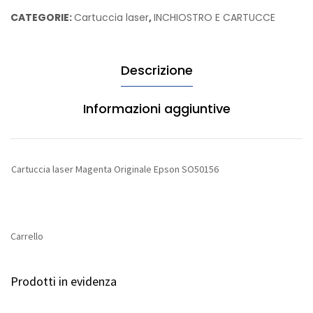
Originale
CATEGORIE:
Cartuccia laser
,
INCHIOSTRO E CARTUCCE
Epson
SO50156
quantità
Descrizione
Informazioni aggiuntive
Cartuccia laser Magenta Originale Epson SO50156
Carrello
Prodotti in evidenza