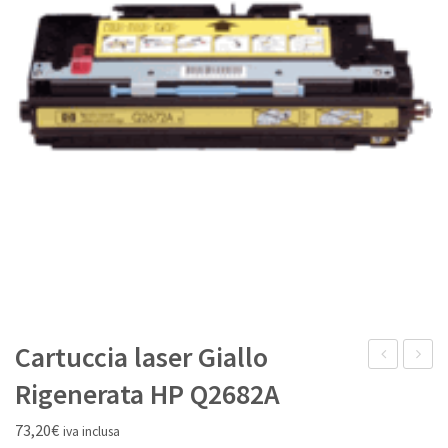
IL MIO ACCOUNT
Cartuccia laser Giallo
laser
laser
Rigenerata HP Q2682A
Nero
Magen
73,20
€
iva inclusa
Rigenerata
Rigene