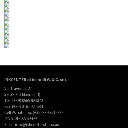
INKCENTER di Acinelli G. & C. snc
Via Traversa, 27
57038 Rio Marina (LI)
Tel.: (+39) 0565 925072
Fax: (+39) 0565 925684
Cell./Whatsapp: (+39) 339 3519889
P.IVA: 01302760499
Email: info@inkcentershop.com