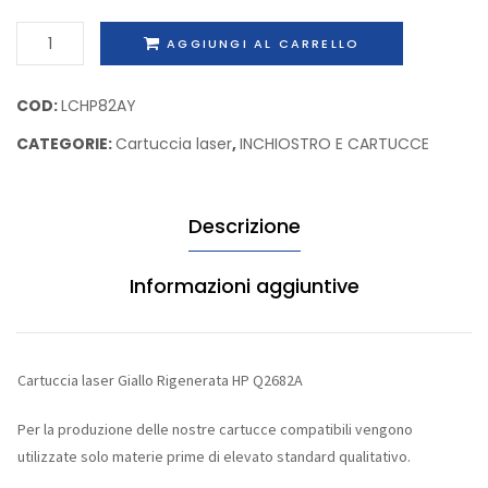
HP
HP
Cartuccia
AGGIUNGI AL CARRELLO
Q7516A
Q2683
laser
Giallo
COD:
LCHP82AY
Rigenerata
CATEGORIE:
Cartuccia laser
,
INCHIOSTRO E CARTUCCE
HP
Q2682A
quantità
Descrizione
Informazioni aggiuntive
Cartuccia laser Giallo Rigenerata HP Q2682A
Per la produzione delle nostre cartucce compatibili vengono
utilizzate solo materie prime di elevato standard qualitativo.