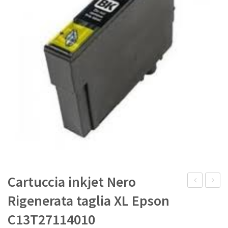
IL MIO ACCOUNT
Cartuccia inkjet Nero
kit
inkjet
Rigenerata taglia XL Epson
Magenta
Ciano
C13T27114010
Originale
Rigene