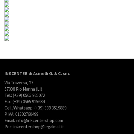
INKCENTER di Acinelli G. & C. snc
Via Traversa, 27
57038 Rio Marina (LI)
Tel.: (+39) 0565 925072
Fax: (+39) 0565 925684
Cell./Whatsapp: (+39) 339 3519889
P.IVA: 01302760499
Email: info@inkcentershop.com
Pec: inkcentershop@legalmail.it