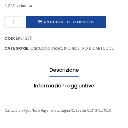
alta
taglia
4,27
€
iva inclusa
capacità
XL
Cartuccia
Konica/Mino
Epson
AGGIUNGI AL CARRELLO
inkjet
A0DK352
C13T27
Nero
COD:
EPST2711
Rigenerata
CATEGORIE:
Cartuccia inkjet
,
INCHIOSTRO E CARTUCCE
taglia
XL
Epson
Descrizione
C13T27114010
quantità
Informazioni aggiuntive
Cartuccia inkjet Nero Rigenerata taglia XL Epson C13T27114010