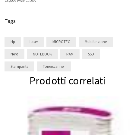
23,00
€
IVA INCLUSA
Tags
Hp
Laser
MICROTEC
Multifunzione
Nero
NOTEBOOK
RAM
SSD
Stampante
Tonerscanner
Prodotti correlati