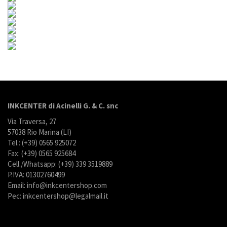
INKCENTER di Acinelli G. & C. snc
Via Traversa, 27
57038 Rio Marina (LI)
Tel.: (+39) 0565 925072
Fax: (+39) 0565 925684
Cell./Whatsapp: (+39) 339 3519889
P.IVA: 01302760499
Email: info@inkcentershop.com
Pec: inkcentershop@legalmail.it