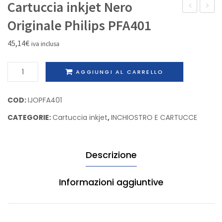
Cartuccia inkjet Nero
kit
laser
Originale Philips PFA401
Nero
Nero
45,14
€
iva inclusa
Originale
Origina
alta
Panaso
Cartuccia
AGGIUNGI AL CARRELLO
capacità
KX-
inkjet
Brother
FA75X
Nero
COD:
IJOPFA401
TN3060
Originale
CATEGORIE:
Cartuccia inkjet
,
INCHIOSTRO E CARTUCCE
Philips
PFA401
quantità
Descrizione
Informazioni aggiuntive