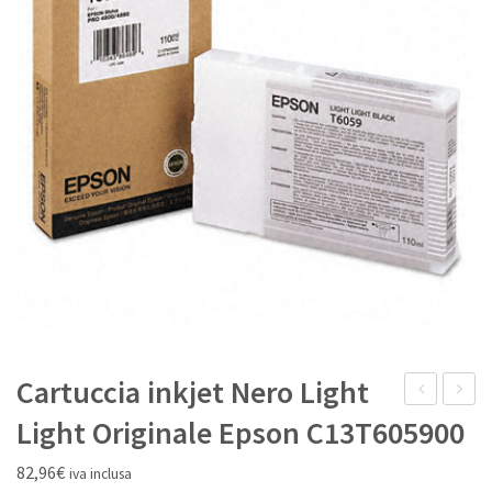
IL MIO ACCOUNT
Cartuccia inkjet Nero Light
inkjet
inkjet
Light Originale Epson C13T605900
Nero
Giallo
82,96
€
iva inclusa
Matte
Origina