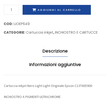
Originale
Epson
Cartuccia
AGGIUNGI AL CARRELLO
Epson
C13T5
inkjet
C13T580800
Nero
COD:
IJOEP649
Light
CATEGORIE:
Cartuccia inkjet
,
INCHIOSTRO E CARTUCCE
Light
Originale
Epson
Descrizione
C13T605900
quantità
Informazioni aggiuntive
Cartuccia inkjet Nero Light Light Originale Epson C13T605900
INCHIOSTRO A PIGMENTI ULTRACHROME