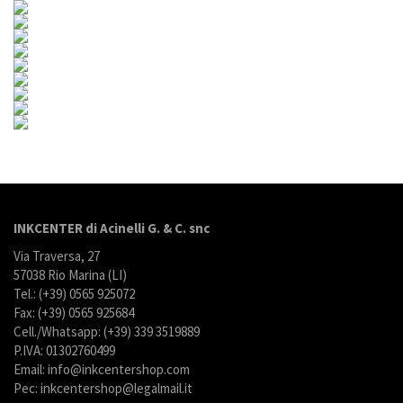
INKCENTER di Acinelli G. & C. snc
Via Traversa, 27
57038 Rio Marina (LI)
Tel.: (+39) 0565 925072
Fax: (+39) 0565 925684
Cell./Whatsapp: (+39) 339 3519889
P.IVA: 01302760499
Email: info@inkcentershop.com
Pec: inkcentershop@legalmail.it