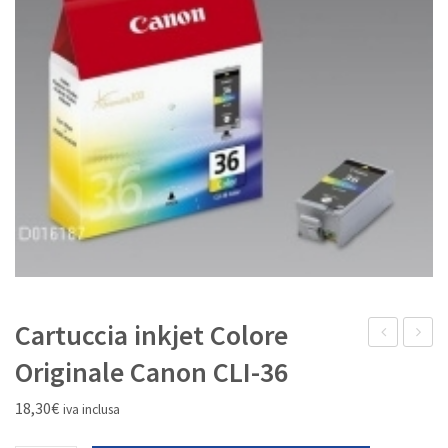
IL MIO ACCOUNT
Cartuccia inkjet Colore
kit
laser
Originale Canon CLI-36
Nero
Nero
18,30
€
iva inclusa
Originale
Origina
Hp
capacit