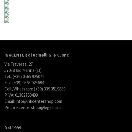
INKCENTER di Acinelli G. & C. snc
Via Traversa, 27
57038 Rio Marina (LI)
Tel.: (+39) 0565 925072
Fax: (+39) 0565 925684
Cell./Whatsapp: (+39) 339 3519889
P.IVA: 01302760499
Email: info@inkcentershop.com
Pec: inkcentershop@legalmail.it
Dal 1999