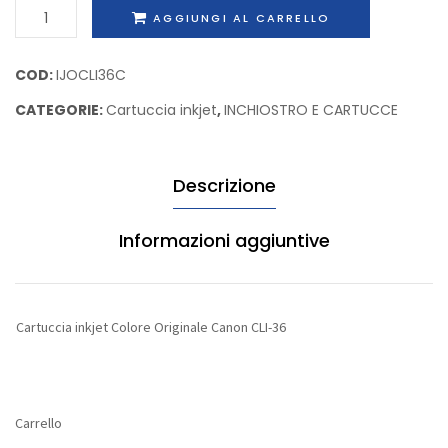
Cartuccia
AGGIUNGI AL CARRELLO
CF350A
standa
inkjet
Lexma
Colore
COD:
IJOCLI36C
X651A
Originale
CATEGORIE:
Cartuccia inkjet
,
INCHIOSTRO E CARTUCCE
Canon
CLI-
36
Descrizione
quantità
Informazioni aggiuntive
Cartuccia inkjet Colore Originale Canon CLI-36
Carrello