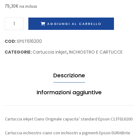
Epson
alta
79,30
€
iva inclusa
C13T096440
capacit
Cartuccia
Epson
AGGIUNGI AL CARRELLO
inkjet
C13S05
Ciano
COD:
EPST616200
Originale
CATEGORIE:
Cartuccia inkjet
,
INCHIOSTRO E CARTUCCE
capacita'
standard
Epson
Descrizione
C13T616200
quantità
Informazioni aggiuntive
Cartuccia inkjet Ciano Originale capacita’ standard Epson C13T616200
Cartuccia inchiostro ciano con inchiostri a pigmenti Epson DURABrite