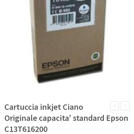
IL MIO ACCOUNT
Cartuccia inkjet Ciano
inkjet
laser
Originale capacita’ standard Epson
Giallo
Nero
C13T616200
Originale
Origina