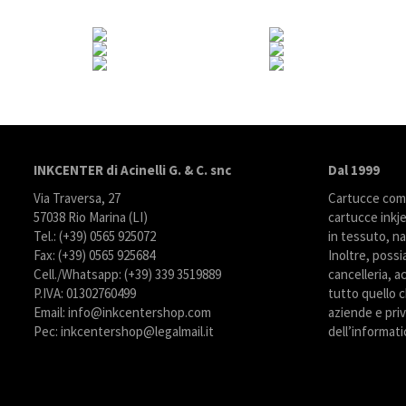
INKCENTER di Acinelli G. & C. snc
Dal 1999
Via Traversa, 27
Cartucce compa
57038 Rio Marina (LI)
cartucce inkje
Tel.: (+39) 0565 925072
in tessuto, na
Fax: (+39) 0565 925684
Inoltre, possi
Cell./Whatsapp: (+39) 339 3519889
cancelleria, ac
P.IVA: 01302760499
tutto quello c
Email: info@inkcentershop.com
aziende e priva
Pec: inkcentershop@legalmail.it
dell’informati