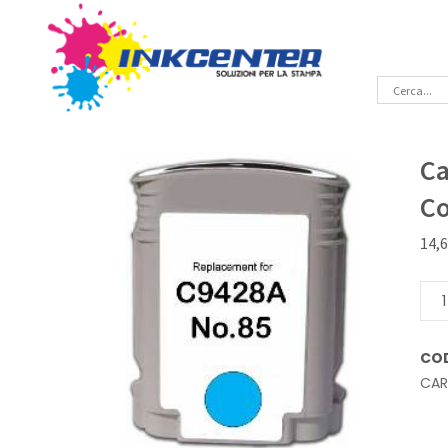
Ca
Co
14,
Cart
inkj
Cian
CO
light
CA
Comp
Hp
C94