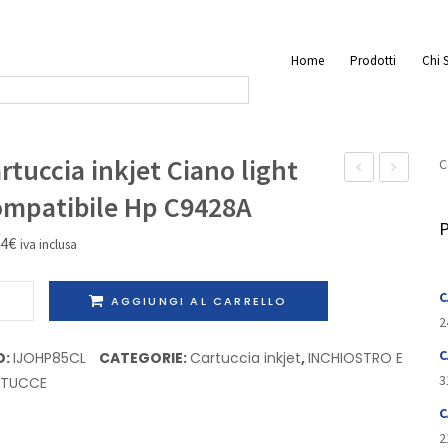
Home
Prodotti
Chi 
rtuccia inkjet Ciano light
C
inkjet
inkjet
mpatibile Hp C9428A
Nero
Magenta
P
64
€
iva inclusa
light
light
light
Compatibil
uccia
C
AGGIUNGI AL CARRELLO
Rigenerata
Hp
et
2
Epson
C9429A
o
C
D:
IJOHP85CL
CATEGORIE:
Cartuccia inkjet
,
INCHIOSTRO E
C13T603900
3
RTUCCE
atibile
C
2
28A