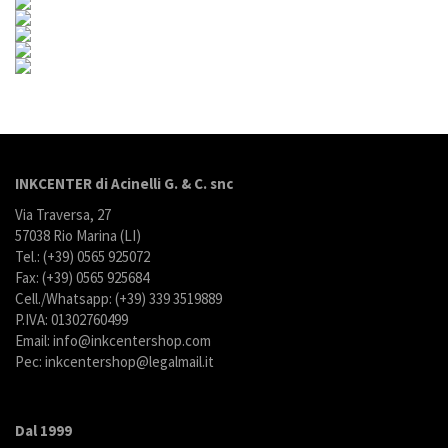
INKCENTER di Acinelli G. & C. snc
Via Traversa, 27
57038 Rio Marina (LI)
Tel.: (+39) 0565 925072
Fax: (+39) 0565 925684
Cell./Whatsapp: (+39) 339 3519889
P.IVA: 01302760499
Email: info@inkcentershop.com
Pec: inkcentershop@legalmail.it
Dal 1999