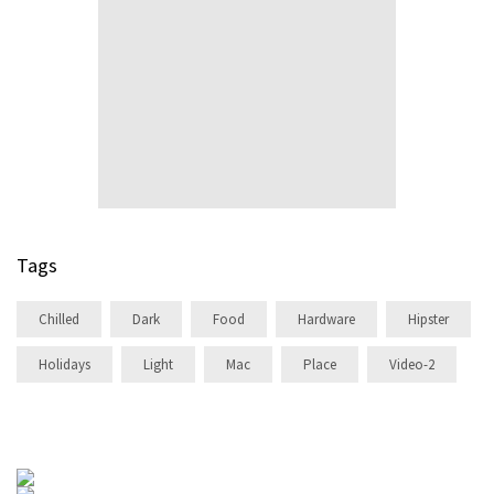
Tags
Chilled
Dark
Food
Hardware
Hipster
Holidays
Light
Mac
Place
Video-2