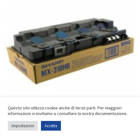
Vaschetta recupero toner Originale Sharp MX310HB
Questo sito utilizza cookie anche di terze parti. Per maggiori
informazioni vi invitiamo a consultare la nostra documentazione.
36,60
€
iva inclusa
Impostazioni
Accetta