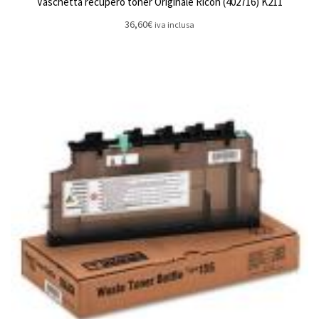
Vaschetta recupero toner Originale Ricoh (402716) K211
36,60
€
iva inclusa