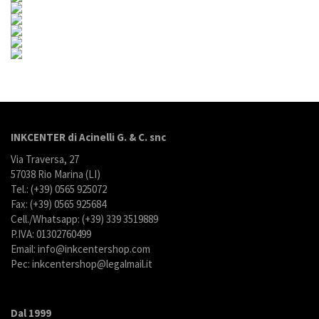
INKCENTER di Acinelli G. & C. snc
Via Traversa, 27
57038 Rio Marina (LI)
Tel.: (+39) 0565 925072
Fax: (+39) 0565 925684
Cell./Whatsapp: (+39) 339 3519889
P.IVA: 01302760499
Email: info@inkcentershop.com
Pec: inkcentershop@legalmail.it
Dal 1999