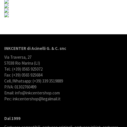
INKCENTER di Acinelli G. & C. snc
Via Traversa, 27
57038 Rio Marina (LI)
Tel.: (+39) 0565 925072
Fax: (+39) 0565 925684
Cell./Whatsapp: (+39) 339 3519889
P.IVA: 01302760499
Email: info@inkcentershop.com
Pec: inkcentershop@legalmail.it
Dal 1999