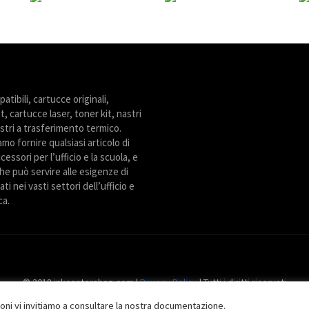
tibili, cartucce originali,
t, cartucce laser, toner kit, nastri
stri a trasferimento termico.
amo fornire qualsiasi articolo di
cessori per l’ufficio e la scuola, e
he può servire alle esigenze di
ti nei vasti settori dell’ufficio e
ca.
© 2018 inkcentershop.com |
Privacy Policy
| Tutti i diritti riservati
ioni vi invitiamo a consultare la nostra documentazione.