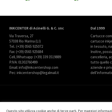
INKCENTER di Acinelli G. & C. snc
Dal 1999
Via Traversa, 27
Cartucce compa
57038 Rio Marina (LI)
cartucce inkje
Tel.: (+39) 0565 925072
in tessuto, na
Fax: (+39) 0565 925684
Inoltre, possi
Cell./Whatsapp: (+39) 339 3519889
cancelleria, ac
P.IVA: 01302760499
tutto quello c
Email: info@inkcentershop.com
aziende e priva
Pec: inkcentershop@legalmail.it
dell’informati
Questo sito utilizza cookie anche di terze parti. Per maggiori informaz