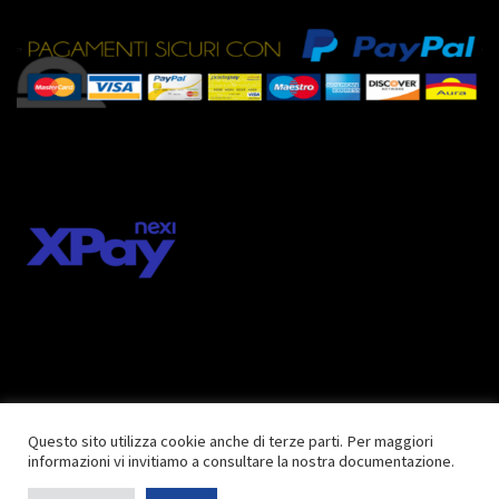
Questo sito utilizza cookie anche di terze parti. Per maggiori
informazioni vi invitiamo a consultare la nostra documentazione.
© 2018 inkcentershop.com |
Privacy Policy
| Tutti i diritti riservati