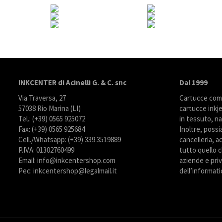
INKCENTER di Acinelli G. & C. snc
Dal 1999
Via Traversa, 27
Cartucce compa
57038 Rio Marina (LI)
cartucce inkje
Tel.: (+39) 0565 925072
in tessuto, na
Fax: (+39) 0565 925684
Inoltre, possi
Cell./Whatsapp: (+39) 339 3519889
cancelleria, ac
P.IVA: 01302760499
tutto quello c
Email: info@inkcentershop.com
aziende e priva
Pec: inkcentershop@legalmail.it
dell’informati