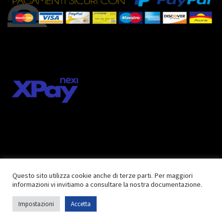
Questo sito utilizza cookie anche di terze parti. Per maggiori
informazioni vi invitiamo a consultare la nostra documentazione.
© 2018 inkcentershop.com |
Privacy Policy
| Tutti i diritti riservati
Impostazioni
Accetta