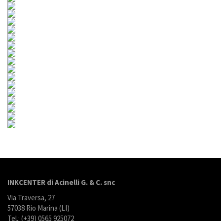
INKCENTER di Acinelli G. & C. snc
Via Traversa, 27
57038 Rio Marina (LI)
Tel.: (+39) 0565 925072