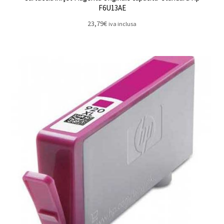
F6U13AE
23,79
€
iva inclusa