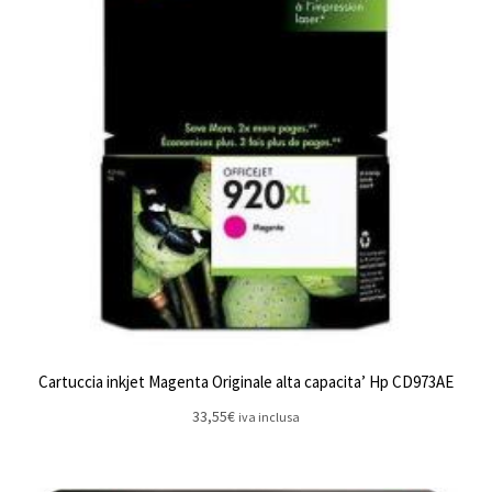
Cartuccia inkjet Magenta Originale alta capacita’ Hp CD973AE
33,55
€
iva inclusa