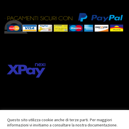
Questo sito utilizza cookie anche di terze parti. Per maggiori
informazioni vi invitiamo a consultare la nostra documentazione.