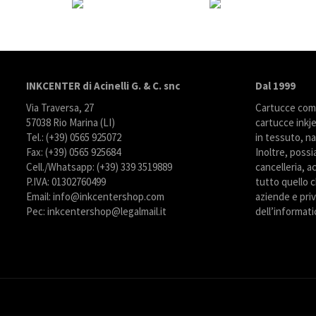
INKCENTER di Acinelli G. & C. snc
Dal 1999
Via Traversa, 27
Cartucce compa
57038 Rio Marina (LI)
cartucce inkje
Tel.: (+39) 0565 925072
in tessuto, na
Fax: (+39) 0565 925684
Inoltre, possi
Cell./Whatsapp: (+39) 339 3519889
cancelleria, ac
P.IVA: 01302760499
tutto quello c
Email: info@inkcentershop.com
aziende e priva
Pec: inkcentershop@legalmail.it
dell’informati