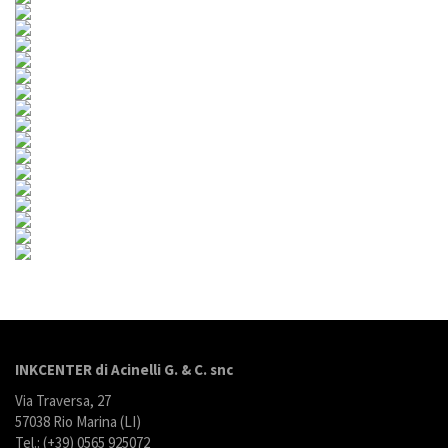
INKCENTER di Acinelli G. & C. snc
Via Traversa, 27
57038 Rio Marina (LI)
Tel.: (+39) 0565 925072