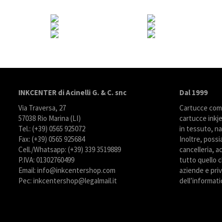
INKCENTER di Acinelli G. & C. snc
Dal 1999
Via Traversa, 27
Cartucce compa
57038 Rio Marina (LI)
cartucce inkje
Tel.: (+39) 0565 925072
in tessuto, na
Fax: (+39) 0565 925684
Inoltre, possi
Cell./Whatsapp: (+39) 339 3519889
cancelleria, ac
P.IVA: 01302760499
tutto quello c
Email: info@inkcentershop.com
aziende e priva
Pec: inkcentershop@legalmail.it
dell’informati