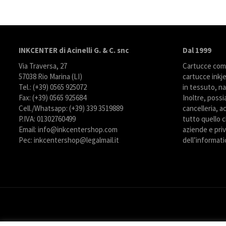
INKCENTER di Acinelli G. & C. snc
Dal 1999
Via Traversa, 27
Cartucce compa
57038 Rio Marina (LI)
cartucce inkje
Tel.: (+39) 0565 925072
in tessuto, na
Fax: (+39) 0565 925684
Inoltre, possi
Cell./Whatsapp: (+39) 339 3519889
cancelleria, ac
P.IVA: 01302760499
tutto quello c
Email: info@inkcentershop.com
aziende e priva
Pec: inkcentershop@legalmail.it
dell’informati