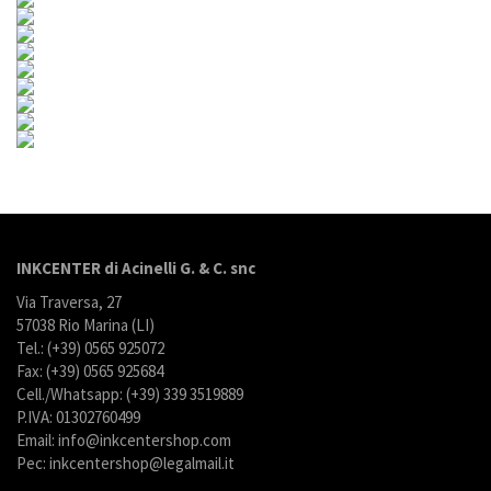
INKCENTER di Acinelli G. & C. snc
Via Traversa, 27
57038 Rio Marina (LI)
Tel.: (+39) 0565 925072
Fax: (+39) 0565 925684
Cell./Whatsapp: (+39) 339 3519889
P.IVA: 01302760499
Email: info@inkcentershop.com
Pec: inkcentershop@legalmail.it