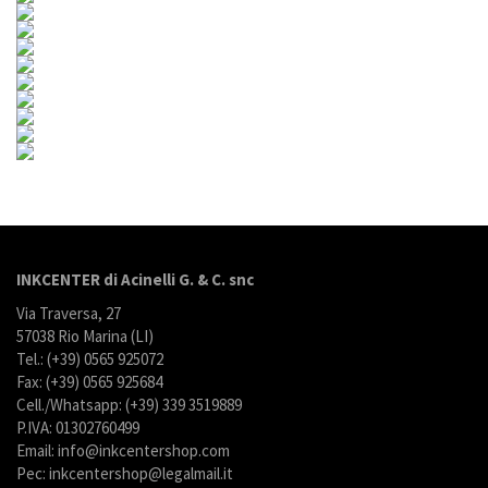
INKCENTER di Acinelli G. & C. snc
Via Traversa, 27
57038 Rio Marina (LI)
Tel.: (+39) 0565 925072
Fax: (+39) 0565 925684
Cell./Whatsapp: (+39) 339 3519889
P.IVA: 01302760499
Email: info@inkcentershop.com
Pec: inkcentershop@legalmail.it