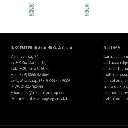
INKCENTER di Acinelli G. & C. snc
Dal 1999
Via Traversa, 27
Cartucce compa
57038 Rio Marina (LI)
cartucce inkje
Tel.: (+39) 0565 925072
in tessuto, na
Fax: (+39) 0565 925684
Inoltre, possi
Cell./Whatsapp: (+39) 339 3519889
cancelleria, ac
P.IVA: 01302760499
tutto quello c
Email: info@inkcentershop.com
aziende e priva
Pec: inkcentershop@legalmail.it
dell’informati