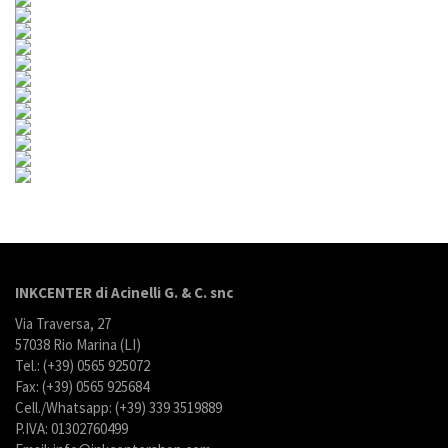
INKCENTER di Acinelli G. & C. snc
Via Traversa, 27
57038 Rio Marina (LI)
Tel.: (+39) 0565 925072
Fax: (+39) 0565 925684
Cell./Whatsapp: (+39) 339 3519889
P.IVA: 01302760499